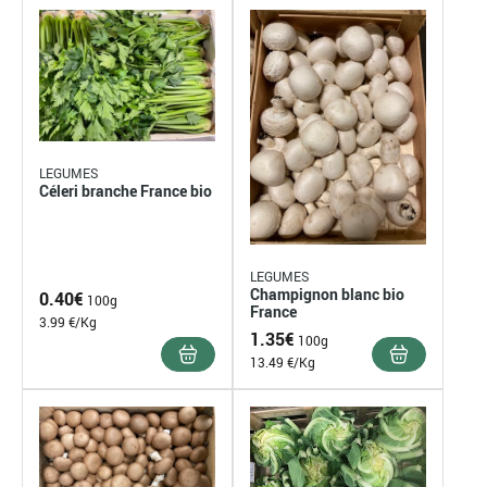
LEGUMES
Céleri branche France bio
LEGUMES
Champignon blanc bio
0.40
€
100g
France
3.99 €/Kg
1.35
€
100g
13.49 €/Kg