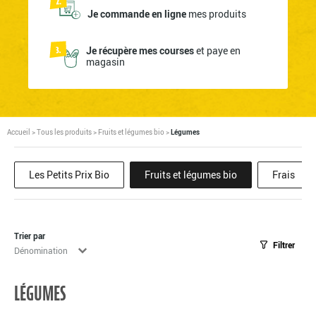
Je commande en ligne
mes produits
Je récupère mes courses
et paye en
magasin
Accueil
>
Tous les produits
>
Fruits et légumes bio
>
Légumes
Les Petits Prix Bio
Fruits et légumes bio
Frais
Trier par
Filtrer
Tri
Trier le contenu
LÉGUMES