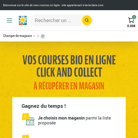
Bienvenue sur le site de mes courses en ligne - site appartenant à
lavieclaire.com
0
Rechercher
0.00
€
Changer de magasin
VOS COURSES BIO EN LIGNE
CLICK AND COLLECT
À RÉCUPÉRER EN MAGASIN
Gagnez du temps !
Je choisis mon magasin
parmi la liste
proposée