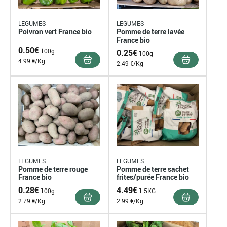
LEGUMES
LEGUMES
Poivron vert France bio
Pomme de terre lavée
France bio
0.50
€
100g
0.25
€
100g
4.99 €/Kg
2.49 €/Kg
LEGUMES
LEGUMES
Pomme de terre rouge
Pomme de terre sachet
France bio
frites/purée France bio
0.28
€
4.49
€
100g
1.5KG
2.79 €/Kg
2.99 €/Kg