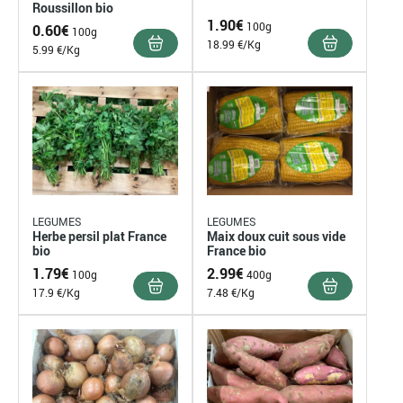
Roussillon bio
1.90
€
100g
0.60
€
100g
18.99 €/Kg
5.99 €/Kg
LEGUMES
LEGUMES
Herbe persil plat France
Maix doux cuit sous vide
bio
France bio
1.79
€
2.99
€
100g
400g
17.9 €/Kg
7.48 €/Kg