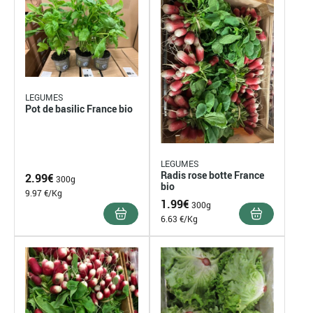
LEGUMES
Pot de basilic France bio
LEGUMES
Radis rose botte France
2.99
€
300g
bio
9.97 €/Kg
1.99
€
300g
6.63 €/Kg