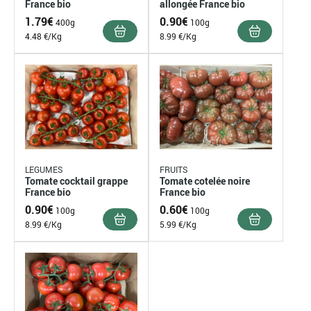
France bio
allongée France bio
1.79
€
0.90
€
400g
100g
4.48 €/Kg
8.99 €/Kg
LEGUMES
FRUITS
Tomate cocktail grappe
Tomate cotelée noire
France bio
France bio
0.90
€
0.60
€
100g
100g
8.99 €/Kg
5.99 €/Kg