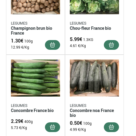
LEGUMES
LEGUMES
Champignon brun bio
Chou-fleur France bio
France
5.99
€
1.3KG
1.30
€
100g
4.61 €/Kg
12.99 €/Kg
LEGUMES
LEGUMES
Concombre France bio
Concombre noa France
bio
2.29
€
400g
0.50
€
100g
5.73 €/Kg
4.99 €/Kg