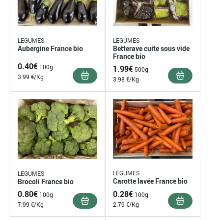
LEGUMES
LEGUMES
Aubergine France bio
Betterave cuite sous vide
France bio
0.40
€
100g
1.99
€
500g
3.99 €/Kg
3.98 €/Kg
LEGUMES
LEGUMES
Carotte lavée France bio
Brocoli France bio
0.28
€
0.80
€
100g
100g
2.79 €/Kg
7.99 €/Kg