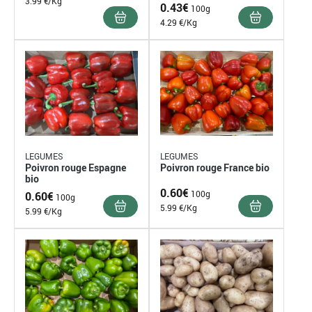
3.99 €/Kg
0.43
€
100g
4.29 €/Kg
LEGUMES
LEGUMES
Poivron rouge Espagne
Poivron rouge France bio
bio
0.60
€
100g
0.60
€
100g
5.99 €/Kg
5.99 €/Kg