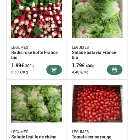
LEGUMES
LEGUMES
Radis rose botte France
Salade batavia France
bio
bio
1.99
€
1.79
€
300g
400g
6.63 €/Kg
4.48 €/Kg
LEGUMES
LEGUMES
Salade feuille de chêne
Tomate cerise rouge