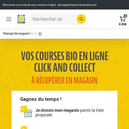
Bienvenue sur le site de mes courses en ligne - site appartenant à
lavieclaire.com
0
Rechercher
0.00
€
Changer de magasin
VOS COURSES BIO EN LIGNE
CLICK AND COLLECT
À RÉCUPÉRER EN MAGASIN
Gagnez du temps !
Je choisis mon magasin
parmi la liste
proposée