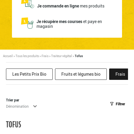
Je commande en ligne
mes produits
Je récupère mes courses
et paye en
magasin
Accueil
>
Tous les produits
>
Frais
>
Traiteur végétal
>
Tofus
Les Petits Prix Bio
Fruits et légumes bio
Frais
Trier par
Filtrer
Tri
Trier le contenu
TOFUS