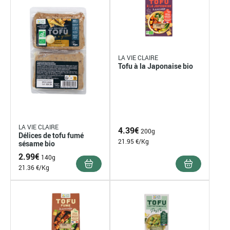
LA VIE CLAIRE
Tofu à la Japonaise bio
LA VIE CLAIRE
4.39
€
200g
Délices de tofu fumé
21.95 €/Kg
sésame bio
2.99
€
140g
21.36 €/Kg