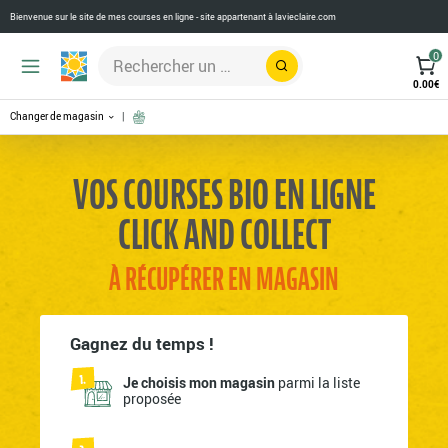
Bienvenue sur le site de mes courses en ligne - site appartenant à
lavieclaire.com
0
Rechercher
0.00
€
Changer de magasin
VOS COURSES BIO EN LIGNE
CLICK AND COLLECT
À RÉCUPÉRER EN MAGASIN
Gagnez du temps !
Je choisis mon magasin
parmi la liste
proposée