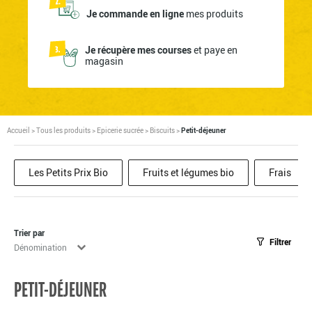
Je commande en ligne
mes produits
Je récupère mes courses
et paye en
magasin
Accueil
>
Tous les produits
>
Epicerie sucrée
>
Biscuits
>
Petit-déjeuner
Les Petits Prix Bio
Fruits et légumes bio
Frais
Trier par
Filtrer
Tri
Trier le contenu
PETIT-DÉJEUNER