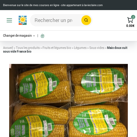
Bienvenue sur le site de mes courses en ligne - site appartenant à
lavieclaire.com
0
Rechercher
0.00
€
Changer de magasin
Accueil
>
Tous les produits
>
Fruits et légumes bio
>
Légumes
>
Sous vides
>
Maix doux cuit
sous vide France bio