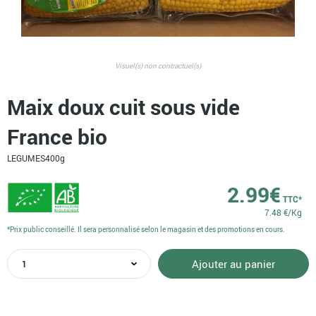
Visuel(s) non contractuel(s)
Maix doux cuit sous vide
France bio
LEGUMES
400g
2.99
€
TTC*
7.48 €/Kg
*Prix public conseillé. Il sera personnalisé selon le magasin et des promotions en cours.
quantité
Ajouter au panier
de
Maix
doux
cuit