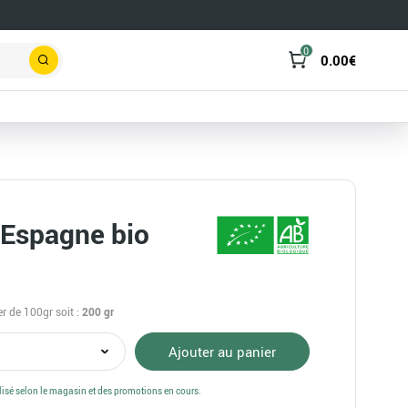
0
0.00
€
Rechercher
 Espagne bio
er de 100gr
soit :
200
gr
té
Ajouter au panier
alisé selon le magasin et des promotions en cours.