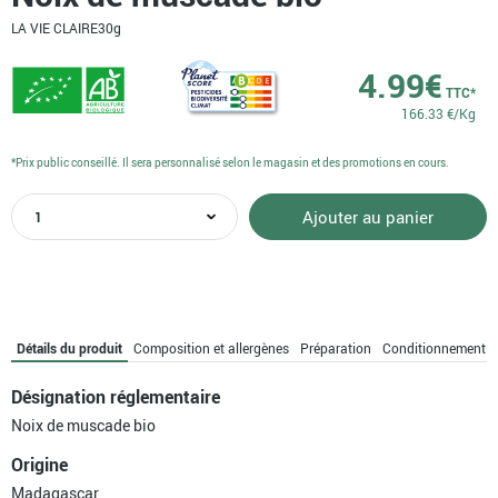
LA VIE CLAIRE
30g
4.99
€
TTC*
166.33 €/Kg
*Prix public conseillé. Il sera personnalisé selon le magasin et des promotions en cours.
quantité
Ajouter au panier
de
Noix
de
muscade
bio
Détails du produit
Composition et allergènes
Préparation
Conditionnement
Désignation réglementaire
Noix de muscade bio
Origine
Madagascar