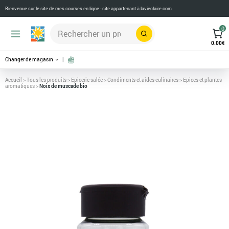
Bienvenue sur le site de mes courses en ligne - site appartenant à
lavieclaire.com
0
Rechercher
0.00
€
Changer de magasin
Accueil
>
Tous les produits
>
Epicerie salée
>
Condiments et aides culinaires
>
Epices et plantes
aromatiques
>
Noix de muscade bio