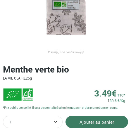
Visuel(s) non contractuel(s)
Menthe verte bio
LA VIE CLAIRE
25g
3.49
€
TTC*
139.6 €/Kg
*Prix public conseillé. Il sera personnalisé selon le magasin et des promotions en cours.
quantité
Ajouter au panier
de
Menthe