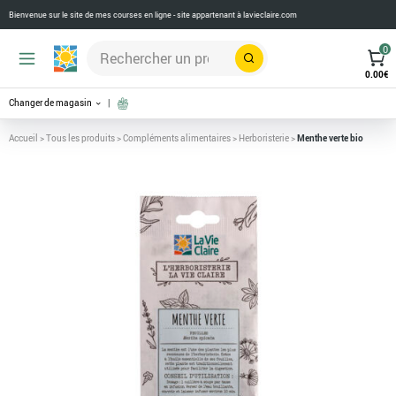
Bienvenue sur le site de mes courses en ligne - site appartenant à
lavieclaire.com
0
Rechercher
0.00
€
Changer de magasin
Accueil
>
Tous les produits
>
Compléments alimentaires
>
Herboristerie
>
Menthe verte bio