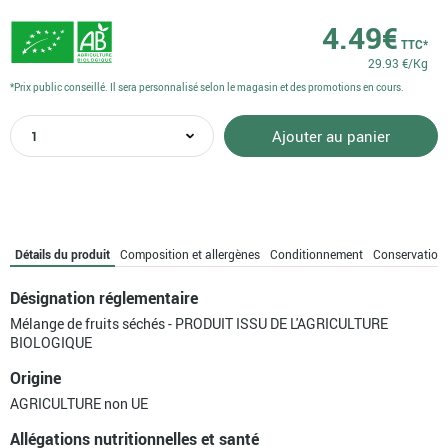
4.49
€
TTC*
29.93 €/Kg
*Prix public conseillé. Il sera personnalisé selon le magasin et des promotions en cours.
quantité
Ajouter au panier
de
Mélange
tropical
Détails du produit
Composition et allergènes
Conditionnement
Conservation
Désignation réglementaire
Mélange de fruits séchés - PRODUIT ISSU DE L'AGRICULTURE
BIOLOGIQUE
Origine
AGRICULTURE non UE
Allégations nutritionnelles et santé