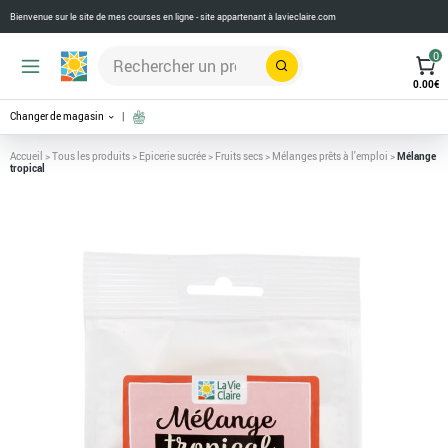
Bienvenue sur le site de mes courses en ligne - site appartenant à
lavieclaire.com
0
Rechercher
0.00
€
Changer de magasin
Accueil
>
Tous les produits
>
Epicerie sucrée
>
Fruits secs
>
Mélanges prêts à l'emploi
>
Mélange
tropical