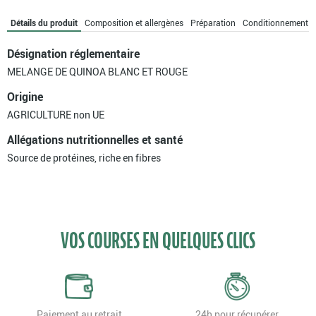
blanc
et
Détails du produit
Composition et allergènes
Préparation
Conditionnement
rouge
bio
Désignation réglementaire
MELANGE DE QUINOA BLANC ET ROUGE
Origine
AGRICULTURE non UE
Allégations nutritionnelles et santé
Source de protéines, riche en fibres
VOS COURSES EN QUELQUES CLICS
Paiement au retrait
24h pour récupérer