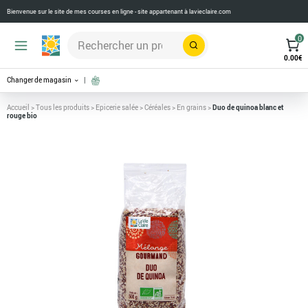
Bienvenue sur le site de mes courses en ligne - site appartenant à
lavieclaire.com
0
Rechercher
0.00
€
Changer de magasin
Accueil
>
Tous les produits
>
Epicerie salée
>
Céréales
>
En grains
>
Duo de quinoa blanc et
rouge bio