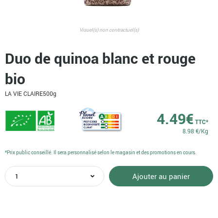
Visuel(s) non contractuel(s)
Duo de quinoa blanc et rouge
bio
LA VIE CLAIRE
500g
4.49
€
TTC*
8.98 €/Kg
*Prix public conseillé. Il sera personnalisé selon le magasin et des promotions en cours.
quantité
Ajouter au panier
de
Duo
de
quinoa