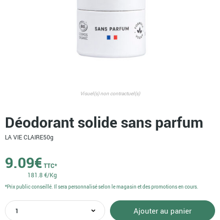
Visuel(s) non contractuel(s)
Déodorant solide sans parfum
LA VIE CLAIRE
50g
9.09
€
TTC*
181.8 €/Kg
*Prix public conseillé. Il sera personnalisé selon le magasin et des promotions en cours.
quantité
Ajouter au panier
de