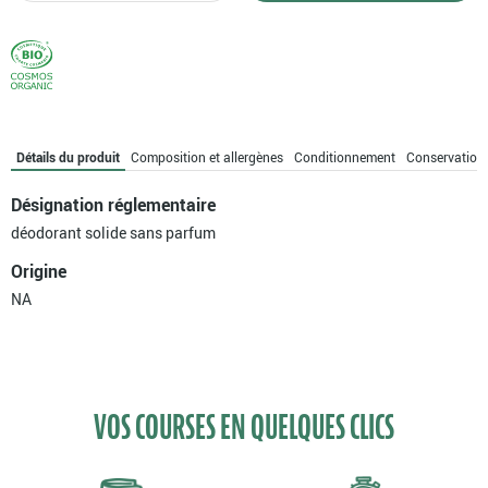
Déodorant
solide
sans
parfum
Détails du produit
Composition et allergènes
Conditionnement
Conservation
Désignation réglementaire
déodorant solide sans parfum
Origine
NA
VOS COURSES EN QUELQUES CLICS