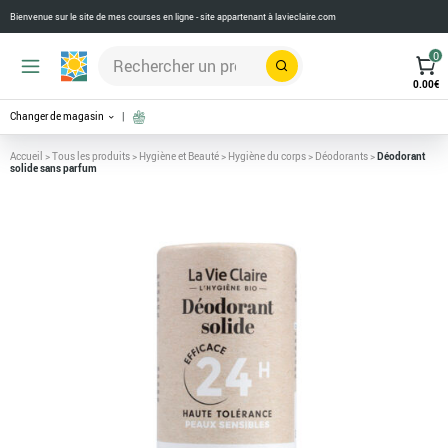
Bienvenue sur le site de mes courses en ligne - site appartenant à
lavieclaire.com
0
Rechercher
0.00
€
Changer de magasin
Accueil
>
Tous les produits
>
Hygiène et Beauté
>
Hygiène du corps
>
Déodorants
>
Déodorant
solide sans parfum