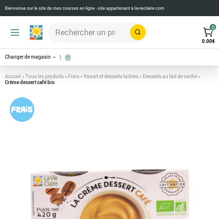
Bienvenue sur le site de mes courses en ligne - site appartenant à
lavieclaire.com
0
Rechercher
0.00
€
Changer de magasin
Accueil
>
Tous les produits
>
Frais
>
Yaourt et desserts laitiers
>
Desserts au lait de vache
>
Crème dessert café bio