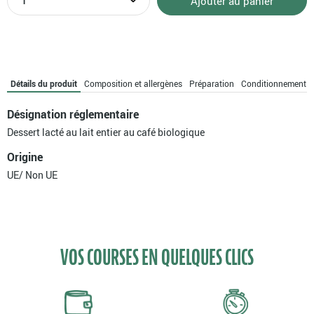
Ajouter au panier
de
Crème
dessert
café
bio
Détails du produit
Composition et allergènes
Préparation
Conditionnement
Désignation réglementaire
Dessert lacté au lait entier au café biologique
Origine
UE/ Non UE
VOS COURSES EN QUELQUES CLICS