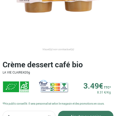
Visuel(s) non contractuel(s)
Crème dessert café bio
LA VIE CLAIRE
420g
3.49
€
TTC*
8.31 €/Kg
*Prix public conseillé. Il sera personnalisé selon le magasin et des promotions en cours.
quantité