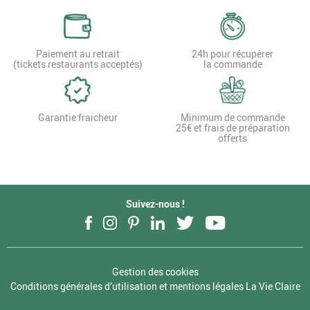
Paiement au retrait
24h pour récupérer
(tickets restaurants acceptés)
la commande
Garantie fraicheur
Minimum de commande
25€ et frais de préparation
offerts
Suivez-nous !
Facebook
Instagram
Pinterest
LinkedIn
Twitter
YouTube
Gestion des cookies
Conditions générales d’utilisation et mentions légales La Vie Claire