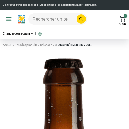
Bienvenue sur le site de mes courses en ligne - site appartenant à
lavieclaire.com
0
Rechercher
0.00
€
Changer de magasin
Accueil
>
Tous les produits
>
Boissons
>
BRASSIN D’HIVER BIO 75CL..