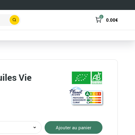
0
0.00
€
Rechercher
iles Vie
té
Ajouter au panier